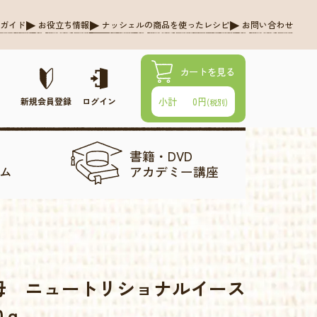
グガイド
お役立ち情報
ナッシェルの商品を使ったレシピ
お問い合わせ
カートを見る
0円
小計
新規会員登録
ログイン
(税別)
書籍・DVD
ム
アカデミー講座
ｇ
母 ニュートリショナルイース
80ｇ