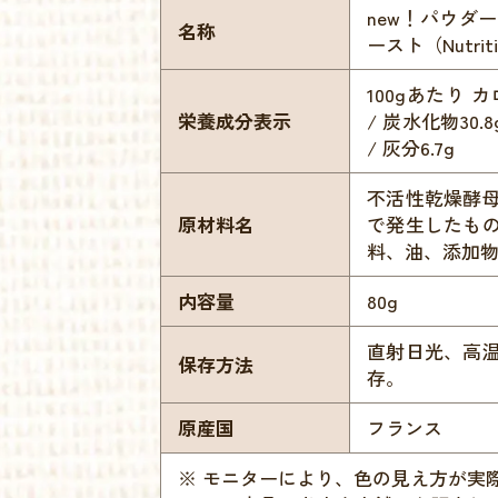
new！パウダ
名称
ースト（Nutriti
100gあたり カロ
栄養成分表示
/ 炭水化物30.
/ 灰分6.7g
不活性乾燥酵
原材料名
で発生したも
料、油、添加
内容量
80g
直射日光、高
保存方法
存。
原産国
フランス
※ モニターにより、色の見え方が実