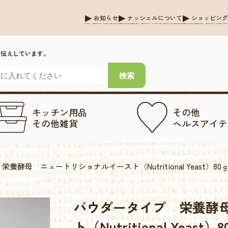
お知らせ
ナッシェルについて
ショッピン
お伝えしています。
キッチン用品
その他
その他雑貨
ヘルスアイテ
養酵母 ニュートリショナルイースト（Nutritional Yeast）80
パウダータイプ 栄養酵
ト（Nutritional Yeast）