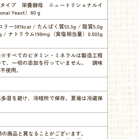
ータイプ 栄養酵母 ニュートリショナルイ
onal Yeast）80ｇ
リー381kcal / たんぱく質53.3g / 脂質5.0g
8g / ナトリウム198mg（食塩相当量）0.503g
母※すべてのビタミン・ミネラルは製造工程
ので、一切の添加を行っていません。 調味
物不使用。
温多湿を避け、冷暗所で保存。夏場は冷蔵保
際の商品と異なることがございます。