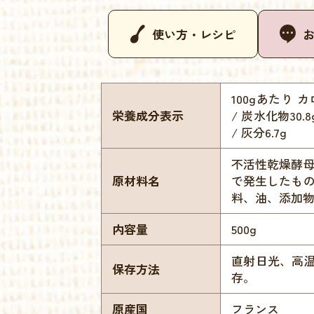
使い方・レシピ
100gあたり カロ
栄養成分表示
/ 炭水化物30.
/ 灰分6.7g
不活性乾燥酵母
原材料名
で発生したも
料、油、添加
内容量
500g
直射日光、高
保存方法
存。
原産国
フランス