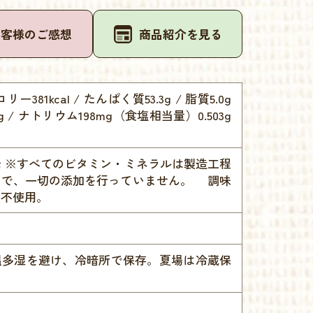
お客様のご感想
商品紹介を見る
リー381kcal / たんぱく質53.3g / 脂質5.0g
8g / ナトリウム198mg（食塩相当量）0.503g
 ※すべてのビタミン・ミネラルは製造工程
ので、一切の添加を行っていません。 調味
物不使用。
温多湿を避け、冷暗所で保存。夏場は冷蔵保