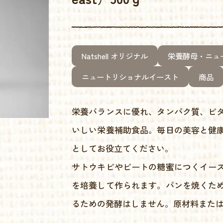
Natshell オリジナル
栄養酵母・ニュ
ニュートリショナルイースト
商品
栄養バランスに優れ、タンパク質、ビ
いしい栄養補助食品。毎日の美容と健
としてお役立てください。
サトウキビやビートの糖蜜につくイー
を培養して作られます。パンを焼くた
るための発酵はしません。原材料また