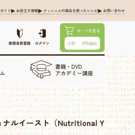
グガイド
お役立ち情報
ナッシェルの商品を使ったレシピ
お問い合わせ
カートを見る
0円
小計
新規会員登録
ログイン
(税別)
書籍・DVD
ム
アカデミー講座
イースト（Nutritional Y