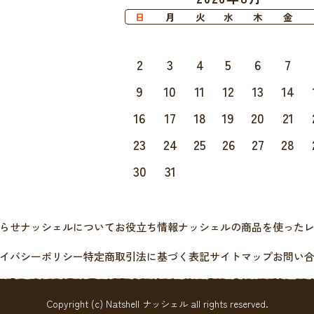
日
月
火
水
木
金
2
3
4
5
6
7
9
10
11
12
13
14
16
17
18
19
20
21
23
24
25
26
27
28
30
31
らせ
ナッシェルについて
お役立ち情報
ナッシェルの商品を使った
イバシーポリシー
特定商取引法に基づく表記
サイトマップ
お問い
Copyright (c) Natshell ナッシェル all rights reserved.