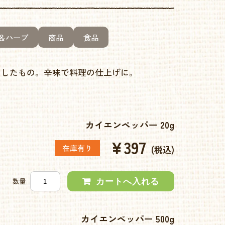
＆ハーブ
商品
食品
くしたもの。辛味で料理の仕上げに。
カイエンペッパー 20g
¥397
在庫有り
(税込)
数量
カイエンペッパー 500g