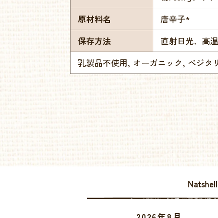
原材料名
唐辛子*
保存方法
直射日光、高
乳製品不使用, オーガニック, ベジタ
Natsh
2026年8月