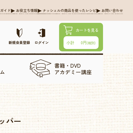
グガイド
お役立ち情報
ナッシェルの商品を使ったレシピ
お問い合わせ
カートを見る
0円
小計
新規会員登録
ログイン
(税別)
書籍・DVD
ム
アカデミー講座
ッパー