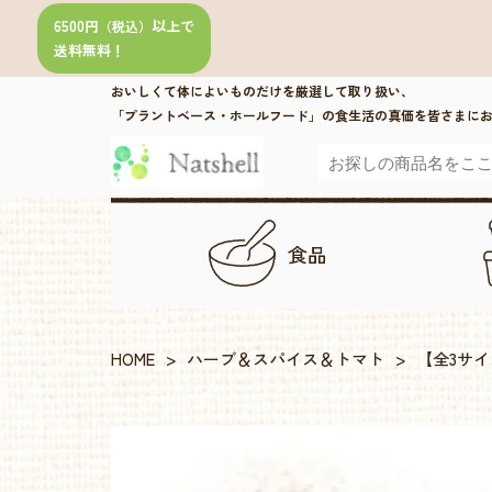
6500円
以上で
（税込）
送料無料！
おいしくて体によいものだけを厳選して取り扱い、
「プラントベース・ホールフード」の食生活の真価を皆さまに
食品
HOME
>
ハーブ＆スパイス＆トマト
>
【全3サ