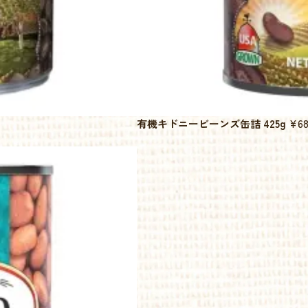
有機キドニービーンズ缶詰 425g
¥68