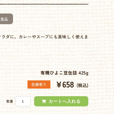
食品
サラダに。カレーやスープにも美味しく使えま
有機ひよこ豆缶詰 425g
¥658
在庫有り
(税込)
数量