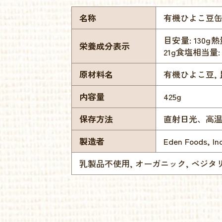
名称
有機ひよこ豆
目安量: 130g熱
栄養成分表示
21g食塩相当量: 0
原材料名
有機ひよこ豆, 
内容量
425g
保存方法
直射日光、高
製造者
Eden Foods, Inc
乳製品不使用, オーガニック, ベジタ