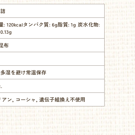
缶詰
量: 120kcalタンパク質: 6g脂質: 1g 炭水化物:
.13g
昆布
温多湿を避け常温保存
.
リアン, コーシャ, 遺伝子組換え不使用