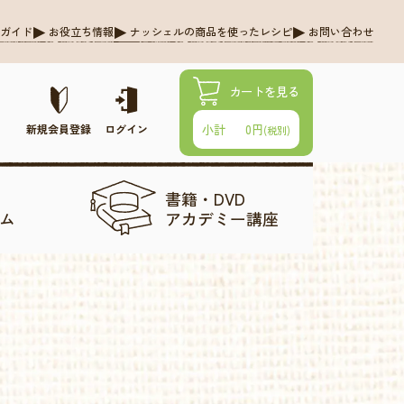
グガイド
お役立ち情報
ナッシェルの商品を使ったレシピ
お問い合わせ
カートを見る
0円
小計
新規会員登録
ログイン
(税別)
書籍・DVD
ム
アカデミー講座