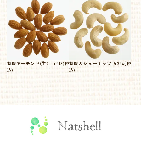
有機アーモンド(生）
¥918
(税
有機カシューナッツ
¥324
(税
込)
込)