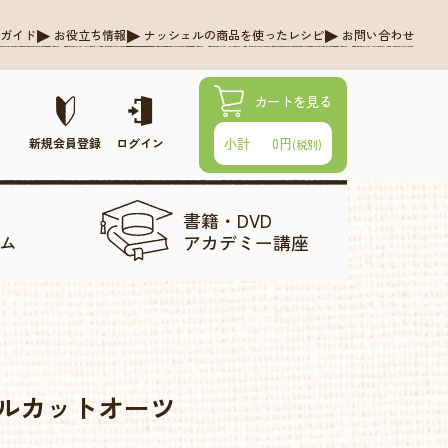
グガイド
お役立ち情報
ナッシェルの商品を使ったレシピ
お問い合わせ
カートを見る
0円
小計
新規会員登録
ログイン
(税別)
書籍・DVD
ム
アカデミー講座
ルカットオーツ