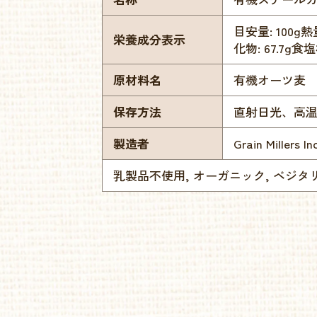
目安量: 100g熱量
栄養成分表示
化物: 67.7g食塩
原材料名
有機オーツ麦
保存方法
直射日光、高
製造者
Grain Millers In
乳製品不使用, オーガニック, ベジタ