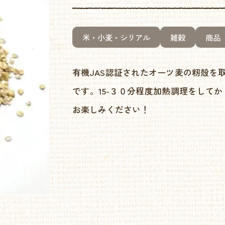
米・小麦・シリアル
雑穀
商品
有機JAS認証されたオーツ麦の籾殻を
です。15-３０分程度加熱調理をして
お楽しみください！