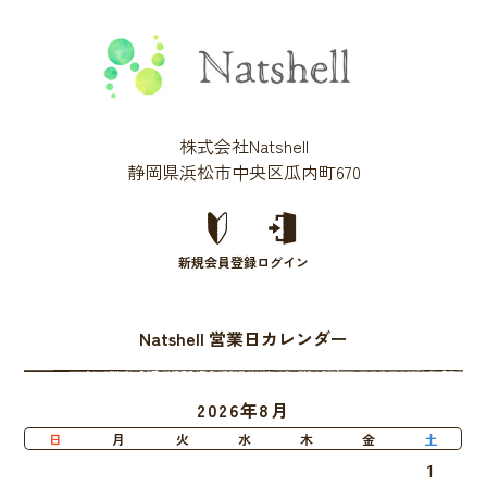
株式会社Natshell
静岡県浜松市中央区瓜内町670
新規会員登録
ログイン
Natshell 営業日カレンダー
2026年8月
日
月
火
水
木
金
土
1