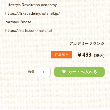
Lifestyle Revolution Academy
https://lr-academy.natshell.jp/
Natshellのnote
https://note.com/natshell
アカデミーラウンジ
¥499
在庫有り
(税込)
数量