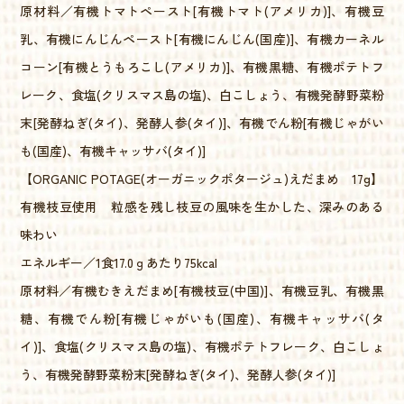
原材料／有機トマトペースト[有機トマト(アメリカ)]、有機豆
乳、有機にんじんペースト[有機にんじん(国産)]、有機カーネル
コーン[有機とうもろこし(アメリカ)]、有機黒糖、有機ポテトフ
レーク、食塩(クリスマス島の塩)、白こしょう、有機発酵野菜粉
末[発酵ねぎ(タイ)、発酵人参(タイ)]、有機でん粉[有機じゃがい
も(国産)、有機キャッサバ(タイ)]
【ORGANIC POTAGE(オーガニックポタージュ)えだまめ 17g】
有機枝豆使用 粒感を残し枝豆の風味を生かした、深みのある
味わい
エネルギー／1食17.0ｇあたり75kcal
原材料／有機むきえだまめ[有機枝豆(中国)]、有機豆乳、有機黒
糖、有機でん粉[有機じゃがいも(国産)、有機キャッサバ(タ
イ)]、食塩(クリスマス島の塩)、有機ポテトフレーク、白こしょ
う、有機発酵野菜粉末[発酵ねぎ(タイ)、発酵人参(タイ)]