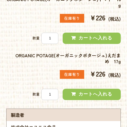
g
¥226
在庫有り
(税込)
数量
ORGANIC POTAGE(オーガニックポタージュ)えだま
め 17g
¥226
在庫有り
(税込)
数量
製造者
株式会社コスモス食品