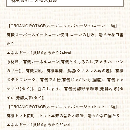
【ORGANIC POTAGE(オーガニックポタージュ)コーン 18g】
有機スーパースイートコーン使用 コーンの甘み、滑らかな口当
たり
エネルギー／1食18.0ｇあたり74kcal
原材料／有機カーネルコーン[有機とうもろこし(アメリカ、ハン
ガリー)]、有機豆乳、有機黒糖、食塩(クリスマス島の塩)、有機
ポテトフレーク、有機でん粉[有機じゃがいも(国産)、有機キャ
ッサバ(タイ)]、白こしょう、有機発酵野菜粉末[発酵ねぎ(タ
イ)、発酵人参(タイ)]
【ORGANIC POTAGE(オーガニックポタージュ)トマト 16g】
有機トマト使用 トマト本来の旨みと酸味、滑らかな口当たり
エネルギー／1食16.0ｇあたり60kcal