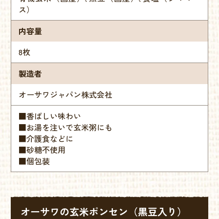
ス）
内容量
8枚
製造者
オーサワジャパン株式会社
■香ばしい味わい
■お湯を注いで玄米粥にも
■介護食などに
■砂糖不使用
■個包装
オーサワの玄米ポンセン（黒豆入り）