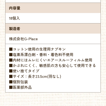
内容量
18個入
製造者
株式会社G-Place
■コットン使用の生理用ナプキン
■塩素系漂白剤・香料・着色料不使用
■内材にはムレにくいエアースルーフィルム使用
■かぶれにくく、敏感肌の方も安心して使用できる
■使い捨てタイプ
■サイズ：長さ23.5cm(羽なし)
■個別包装
■医薬部外品