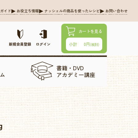
グガイド
お役立ち情報
ナッシェルの商品を使ったレシピ
お問い合わせ
カートを見る
0円
小計
新規会員登録
ログイン
(税別)
書籍・DVD
ム
アカデミー講座
g