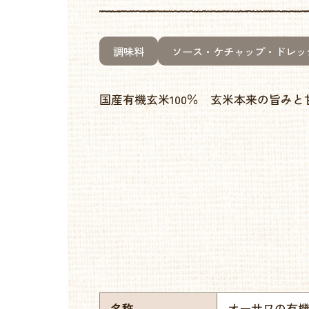
調味料
ソース・ケチャップ・ドレッ
国産有機玄米100％ 玄米本来の旨みと
名称
オーサワの有