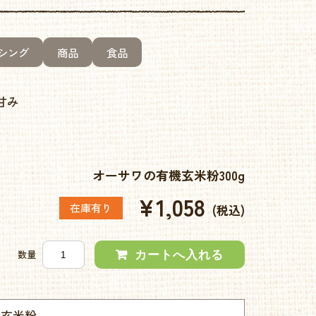
シング
商品
食品
甘み
オーサワの有機玄米粉300g
¥1,058
在庫有り
(税込)
数量
機玄米粉