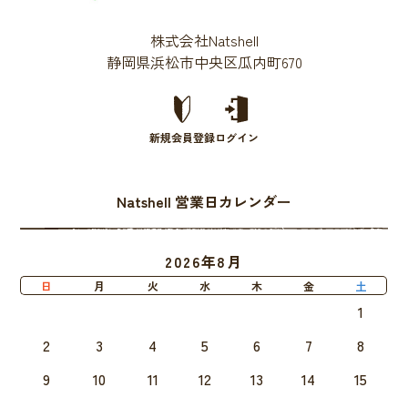
株式会社Natshell
静岡県浜松市中央区瓜内町670
新規会員登録
ログイン
Natshell 営業日カレンダー
2026年8月
日
月
火
水
木
金
土
1
2
3
4
5
6
7
8
9
10
11
12
13
14
15