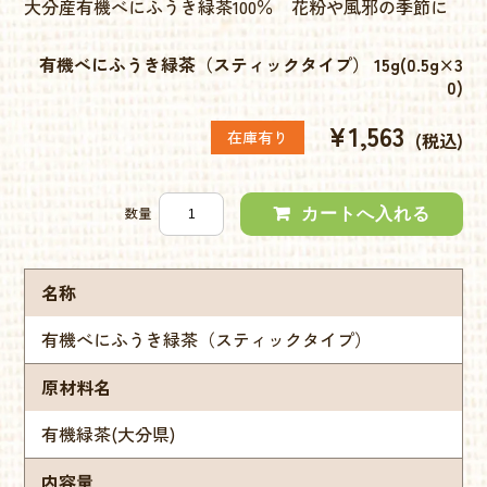
大分産有機べにふうき緑茶100％ 花粉や風邪の季節に
有機べにふうき緑茶（スティックタイプ） 15g(0.5g×3
0)
¥1,563
在庫有り
(税込)
数量
名称
有機べにふうき緑茶（スティックタイプ）
原材料名
有機緑茶(大分県)
内容量