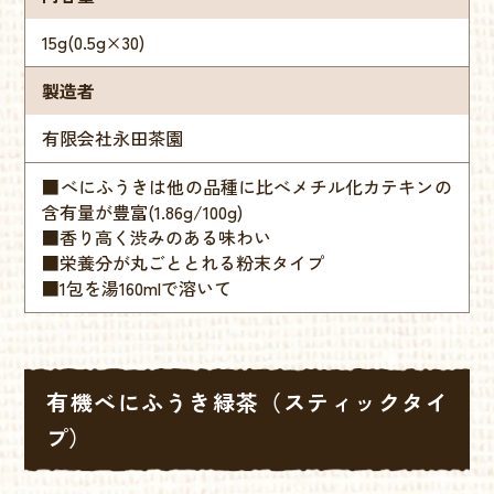
15g(0.5g×30)
製造者
有限会社永田茶園
■べにふうきは他の品種に比べメチル化カテキンの
含有量が豊富(1.86g/100g)
■香り高く渋みのある味わい
■栄養分が丸ごととれる粉末タイプ
■1包を湯160mlで溶いて
有機べにふうき緑茶（スティックタイ
プ）