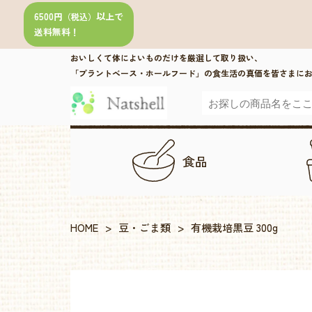
6500円
以上で
（税込）
送料無料！
おいしくて体によいものだけを厳選して取り扱い、
「プラントベース・ホールフード」の食生活の真価を皆さまに
食品
HOME
>
豆・ごま類
>
有機栽培黒豆 300g