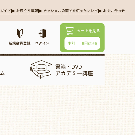
グガイド
お役立ち情報
ナッシェルの商品を使ったレシピ
お問い合わせ
カートを見る
0円
小計
新規会員登録
ログイン
(税別)
書籍・DVD
ム
アカデミー講座