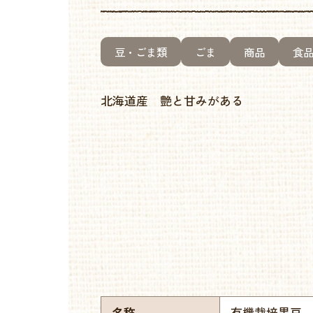
豆・ごま類
ごま
商品
食
北海道産 艶と甘みがある
名称
有機栽培黒豆