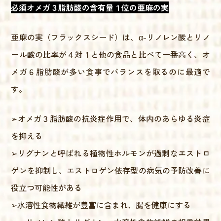
必須オメガ３脂肪酸の含有量１位の亜麻の実
亜麻の実（フラックスシード）は、α-リノレン酸とリノ
ール酸の比率が４対１と他の食品と比べて一番高く、オ
メガ６脂肪酸が多い食事でバランスを取るのに最適で
す。
➢オメガ３脂肪酸の抗炎症作用で、体内のあらゆる炎症
を抑える
➢リグナンと呼ばれる植物性ホルモンが過剰なエストロ
ゲンを抑制し、エストロゲン依存型の病気の予防改善に
役立つ可能性がある
➢水溶性食物繊維が豊富に含まれ、腸を健康にする