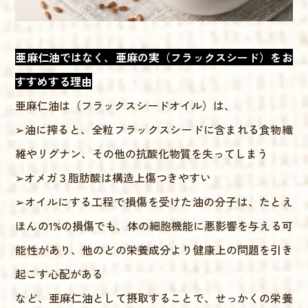
亜麻仁油ではなく、亜麻の実（フラックスシード）をお
すすめする理由
亜麻仁油は（フラックスシードオイル）は、
➢油に搾ると、全粒フラックスシードに含まれる食物繊
維やリグナン、その他の抗酸化物質を失ってしまう
➢オメガ３脂肪酸は構造上傷つきやすい
➢オイルにする工程で損傷を受けた油の分子は、たとえ
ほんの1%の損傷でも、体の細胞機能に悪影響を与える可
能性があり、他のどの栄養成分より健康上の問題を引き
起こす心配がある
など、亜麻仁油として摂取することで、せっかくの栄養